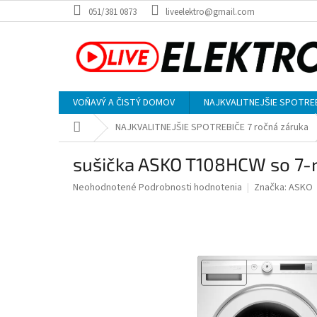
Prejsť
051/381 0873
liveelektro@gmail.com
na
obsah
VOŇAVÝ A ČISTÝ DOMOV
NAJKVALITNEJŠIE SPOTREBI
Domov
NAJKVALITNEJŠIE SPOTREBIČE 7 ročná záruka
sušička ASKO T108HCW so 7-
Priemerné
Neohodnotené
Podrobnosti hodnotenia
Značka:
ASKO
hodnotenie
produktu
je
0,0
z
5
hviezdičiek.