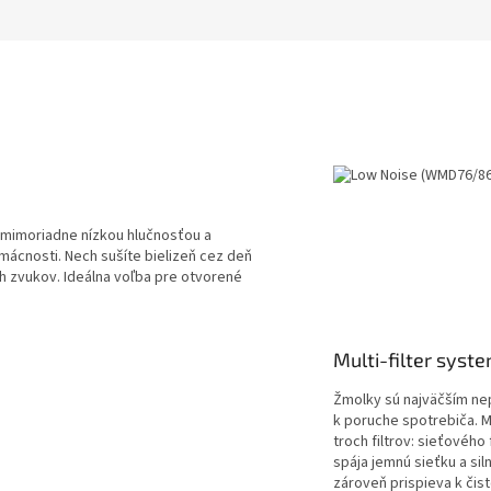
R
M
O
s mimoriadne nízkou hlučnosťou a
mácnosti. Nech sušíte bielizeň cez deň
ch zvukov. Ideálna voľba pre otvorené
Multi-filter syst
Žmolky sú najväčším nep
k poruche spotrebiča. 
troch filtrov: sieťovéh
spája jemnú sieťku a si
zároveň prispieva k čist