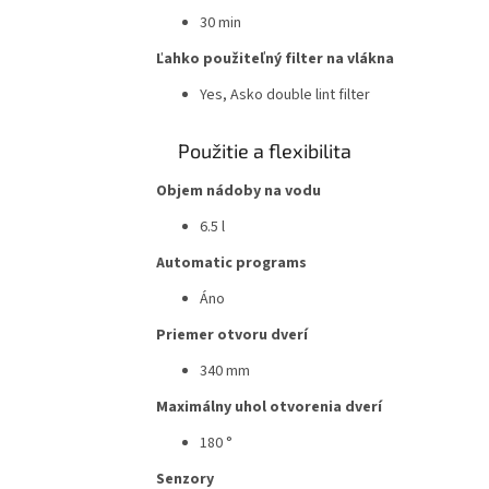
30
min
Ľahko použiteľný filter na vlákna
Yes, Asko double lint filter
Použitie a flexibilita
Objem nádoby na vodu
6.5
l
Automatic programs
Áno
Priemer otvoru dverí
340
mm
Maximálny uhol otvorenia dverí
180
°
Senzory