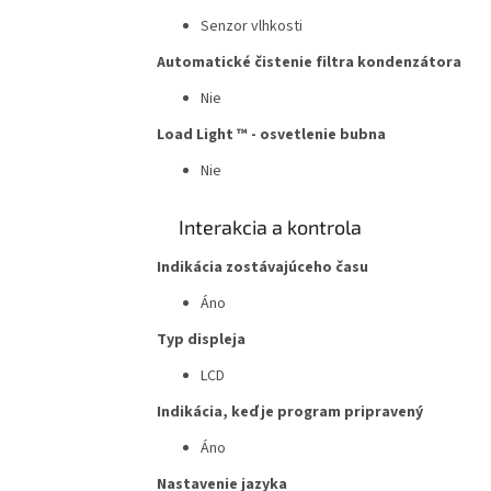
Senzor vlhkosti
Automatické čistenie filtra kondenzátora
Nie
Load Light ™ - osvetlenie bubna
Nie
Interakcia a kontrola
Indikácia zostávajúceho času
Áno
Typ displeja
LCD
Indikácia, keď je program pripravený
Áno
Nastavenie jazyka