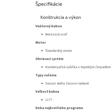
Špecifikácie
Konštrukcia a výkon
Vnútorný bubon
Nerezová oceľ
Motor
Štandardný motor
Ohrievací systém
Kondenzačná sušička s tepelným čerpadlo
Typy sušenia
Senzor alebo časovo riadené
Veľkosť bubna
117
l
Doba najkratšieho programu