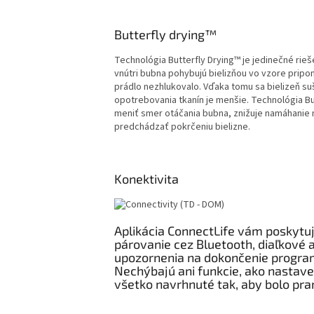
Butterfly drying™
Technológia Butterfly Drying™ je jedinečné rie
vnútri bubna pohybujú bielizňou vo vzore prip
prádlo nezhlukovalo. Vďaka tomu sa bielizeň su
opotrebovania tkanín je menšie. Technológia B
meniť smer otáčania bubna, znižuje namáhanie
predchádzať pokrčeniu bielizne.
Konektivita
Aplikácia ConnectLife vám poskytuj
párovanie cez Bluetooth, diaľkové 
upozornenia na dokončenie program
Nechýbajú ani funkcie, ako nastav
všetko navrhnuté tak, aby bolo pran