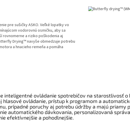
šenie pre sušičky ASKO. Veľké lopatky vo
omínajúcom vodorovnú osmičku, aby sa
ší rovnomerne a riziko poškodenia aj
utterfly Drying™ navyše obmedzuje potrebu
 motora a hnacieho remeňa a pomáha
e inteligentné ovládanie spotrebičov na starostlivosť o
aj hlasové ovládanie, prístup k programom a automatické
u, prípadné poruchy aj potrebu údržby a majú priamy 
enie automatického dávkovania, personalizovaná správa 
ie efektívnejšie a pohodlnejšie.