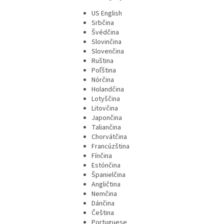
US English
Srbčina
Švédčina
Slovinčina
Slovenčina
Ruština
Poľština
Nórčina
Holandčina
Lotyščina
Litovčina
Japončina
Taliančina
Chorvátčina
Francúzština
Fínčina
Estónčina
Španielčina
Angličtina
Nemčina
Dánčina
Čeština
Portuguese