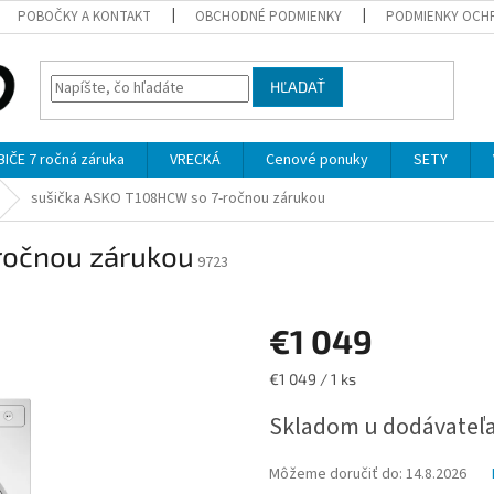
POBOČKY A KONTAKT
OBCHODNÉ PODMIENKY
PODMIENKY OCH
HĽADAŤ
ČE 7 ročná záruka
VRECKÁ
Cenové ponuky
SETY
sušička ASKO T108HCW so 7-ročnou zárukou
ročnou zárukou
9723
€1 049
Jednotková
€1 049 / 1 ks
cena:
Skladom u dodávateľ
Môžeme doručiť do:
14.8.2026