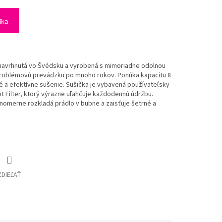
íka
navrhnutá vo Švédsku a vyrobená s mimoriadne odolnou
zproblémovú prevádzku po mnoho rokov. Ponúka kapacitu 8
 a efektívne sušenie. Sušička je vybavená používateľsky
nt Filter, ktorý výrazne uľahčuje každodennú údržbu.
nomerne rozkladá prádlo v bubne a zaisťuje šetrné a
ZDIEĽAŤ