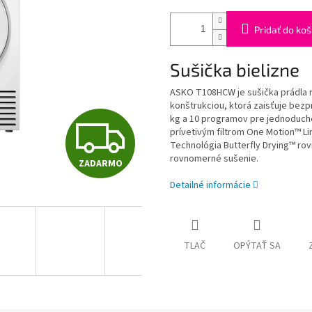
Pridať do koš
Sušička bielizne
ASKO T108HCW je sušička prádla 
konštrukciou, ktorá zaisťuje be
kg a 10 programov pre jednoduché
Z
prívetivým filtrom One Motion™ Li
Technológia Butterfly Drying™ rov
rovnomerné sušenie.
ZADARMO
A
Detailné informácie
D
TLAČ
OPÝTAŤ SA
A