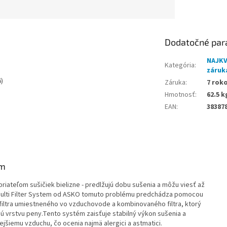
Dodatočné par
NAJKV
Kategória
:
záruk
Záruka
:
7 rok
Hmotnosť
:
62.5 k
EAN
:
38387
em
riateľom sušičiek bielizne - predlžujú dobu sušenia a môžu viesť až
Multi Filter System od ASKO tomuto problému predchádza pomocou
o filtra umiestneného vo vzduchovode a kombinovaného filtra, ktorý
lnú vrstvu peny.Tento systém zaisťuje stabilný výkon sušenia a
ejšiemu vzduchu, čo ocenia najmä alergici a astmatici.