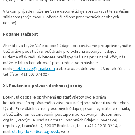
V takom prípade môžeme Vaše osobné údaje spracovávať len s Vaším
súhlasom (s výnimkou uloženia či zálohy predmetných osobných
údajov).
Podanie sťažnosti
Ak máte za to, že Vaše osobné údaje spracovávame protiprávne, máte
tiež právo podať sťažnosť Úradu pre ochranu osobných údajov.
Budeme však radi, ak budete prešľapy riešiť najprv s nami. Vždy nás
môžete ľahko kontaktovať prostredníctvom nášho e-
mailu
elektrolive@gmail.com
alebo prostredníctvom nášho telefónu na
tel. čísle +421 908 974 027
XI. Poučenie o právach dotknutej osoby
Dotknutá osoba je oprávnená uplatniť všetky svoje práva
kontaktovaním oprávneného zástupcu našej spoločnosti uvedeného v
týchto Pravidlách ochrany osobných údajov, písomne, vrátane e-mailu,
a tiež zákonom ustanovením postupom adresovaným dozornému
orgánu, ktorým je Úrad na ochranu osobných údajov Slovenskej
republiky, Hraničná 12, 820 07 Bratislava, tel.: + 421 2 32 31 32 14, e-
mail:
statny.dozor@pdp.gov.sk
, web