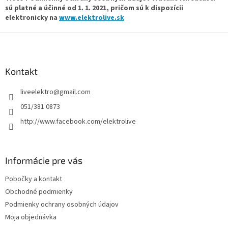
sú platné a účinné od 1. 1. 2021, pričom sú k dispozícii
elektronicky na
www.elektrolive.sk
Z
á
p
ä
Kontakt
t
liveelektro
@
gmail.com
i
e
051/381 0873
http://www.facebook.com/elektrolive
Informácie pre vás
Pobočky a kontakt
Obchodné podmienky
Podmienky ochrany osobných údajov
Moja objednávka