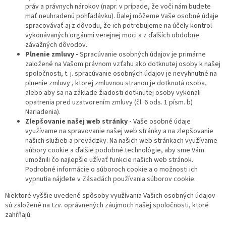
práv a právnych nárokov (napr. v prípade, že voči nám budete
mať neuhradenú pohľadávku). Ďalej môžeme Vaše osobné údaje
spracovávať aj z dôvodu, že ich potrebujeme na účely kontrol
vykonávaných orgánmi verejnej moci a z ďalších obdobne
závažných dôvodov.
Plnenie zmluvy -
Spracúvanie osobných údajov je primárne
založené na Vašom právnom vzťahu ako dotknutej osoby k našej
spoločnosti, t. j. spracúvanie osobných údajov je nevyhnutné na
plnenie zmluvy , ktorej zmluvnou stranou je dotknutá osoba,
alebo aby sa na základe žiadosti dotknutej osoby vykonali
opatrenia pred uzatvorením zmluvy (čl. 6 ods. 1 písm. b)
Nariadenia).
Zlepšovanie našej web stránky -
Vaše osobné údaje
využívame na spravovanie našej web stránky a na zlepšovanie
našich služieb a prevádzky. Na našich web stránkach využívame
súbory cookie a ďalšie podobné technológie, aby sme Vám
umožnili čo najlepšie užívať funkcie našich web stránok.
Podrobné informácie o súboroch cookie a o možnosti ich
vypnutia nájdete v Zásadách používania súborov cookie.
Niektoré vyššie uvedené spôsoby využívania Vašich osobných údajov
sú založené na tzv. oprávnených záujmoch našej spoločnosti, ktoré
zahŕňajú: