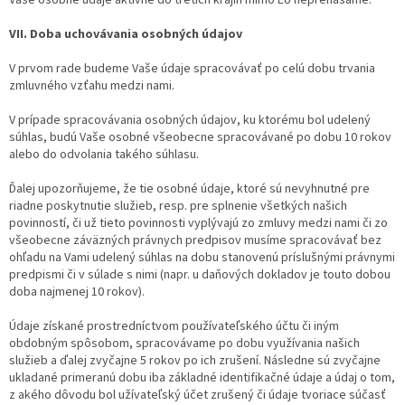
VII. Doba uchovávania osobných údajov
V prvom rade budeme Vaše údaje spracovávať po celú dobu trvania
zmluvného vzťahu medzi nami.
V prípade spracovávania osobných údajov, ku ktorému bol udelený
súhlas, budú Vaše osobné všeobecne spracovávané po dobu 10 rokov
alebo do odvolania takého súhlasu.
Ďalej upozorňujeme, že tie osobné údaje, ktoré sú nevyhnutné pre
riadne poskytnutie služieb, resp. pre splnenie všetkých našich
povinností, či už tieto povinnosti vyplývajú zo zmluvy medzi nami či zo
všeobecne záväzných právnych predpisov musíme spracovávať bez
ohľadu na Vami udelený súhlas na dobu stanovenú príslušnými právnymi
predpismi či v súlade s nimi (napr. u daňových dokladov je touto dobou
doba najmenej 10 rokov).
Údaje získané prostredníctvom používateľského účtu či iným
obdobným spôsobom, spracovávame po dobu využívania našich
služieb a ďalej zvyčajne 5 rokov po ich zrušení. Následne sú zvyčajne
ukladané primeranú dobu iba základné identifikačné údaje a údaj o tom,
z akého dôvodu bol užívateľský účet zrušený či údaje tvoriace súčasť