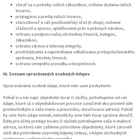
starať sa o potreby našich zákazníkov, vrátane dodania našich
tovarov,
propagáciu a predaj našich tovarov,
starostlivosť o váš používateľský účet (E-shop), riešenie
sťažností a sporov, uplatňovanie práv a právnych nárokov,
ochranu a podporu našej obchodnej činnosti, kolegov,
zákazníkov,
ochrana zdravia a telesnej integrity,
predchádzanie a napomáhanie odhaľovania protispoločenského
správania, trestnej činnosti,
ochrana verejného poriadku a bezpečnosti.
III. Zoznam spracúvaných osobných údajov
Spracovávame osobné údaje, ktoré nám sami poskytnete.
Pokiaľ si u nás napr. objednáte tovar či služby, potrebujeme od vás
údaje, ktoré sú v objednávkovom procese označené ako povinné (ide
predovšetkým o vaše meno a priezvisko, doručovaciu adresu). Pokiaľ
by sme tieto údaje nemali, nemohli by sme Vám tovar správne doručiť.
Ďalej pre účely predaja tovaru či služieb potrebujeme vašu e-mailovú
adresu, na ktorú vám zašleme potvrdenie objednávky, ktoré zároveň
slúži ako potvrdenie uzavretej kúpnej zmluvy, a kópie obchodných
podmienok a reklamačného poriadku.