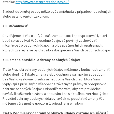
stránka:
http://www.dataprotection.gov.sk/
.
Žiadosť dotknutej osoby môže byť zamietnutá v prípadoch dovolených
alebo ustanovených zákonom.
XII. Mlčanlivosť
Dovoľujeme si Vás uistiť, že naši zamestnanci i spolupracovníci, ktorí
budú spracovávať Vaše osobné údaje, sú povinný zachovávať
mlčanlivosť o osobných údajoch a o bezpečnostných opatreniach,
ktorých zverejnenie by ohrozilo zabezpečenie Vašich osobných údajov.
XIII. Zmena pravidiel ochrany osobných údajov
Tieto Pravidlá ochrany osobných údajov môžeme v budúcnosti zmeniť
alebo doplniť. Takáto zmena alebo doplnenie sa nijakým spôsobom
bez Vášho výslovného súhlasu nedotkne Vašich práv, ktoré Vám
vyplývajú z príslušných všeobecne záväzných právnych predpisov o
ochrane osobných údajov. Odporúčame Vám, aby ste pravidelne
navštívili našu web stránku a oboznámili sa s aktuálnou verziou týchto
Pravidiel ochrany osobných údajov, avšak na podstatné zmeny Vás
môžeme výraznejšie upozorniť, prípadne aj emailom.
Tieto Podmienky ochrany osobných údajov vrátane ich súčastí