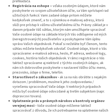
prehliadača.
Registrácia na eshope –
vďaka osobným údajom, ktoré nám
poskytnete vo svojom užívateľskom účte, sa Vám sprístupní rad
užitočných funkcií. Vami zadané údaje pritom môžete
kedykoľvek zmeniť, a to s výnimkou e-mailovej adresy, ktorá
slúži pre prístup k vášmu užívateľskému účtu. Právny základ je v
danom prípade Váš súhlas, ktorým nám umožňujete spracúvať
Vaše osobné údaje na základe ktorých Vás odlišujeme od iných
(neregistrovaných) používateľov a poskytujeme Vám úplnu
správu Vašich objednávok. Pokiaľ si neželáte byť členom, tento
súhlas môžete kedykoľvek odvolať. Osobné údaje, ktoré o Vás
spracúvame: e-mailová adresa, heslo, IP adresa, webové logy,
cookies, história Vašich objednávok. V rámci registrácie o Vás
taktiež spracúvame aj niektoré z týchto osobných údajov, ak
nám ich dobrovoľne poskytnete v nastavení Vášho účtu: meno,
priezvisko, údaje o firme, telefón.
Starostlivosť o zákazníkov -
ak sa na nás obrátite s nejakým
dotazom / problémom, musíme k jeho zodpovedaniu /
vyriešeniu spracovávať Vaše údaje. V niektorých prípadoch
môžu byť osobné údaje odovzdané aj tretím subjektom (napr.
dopravcovi tovaru).
Uplatnenie práv a právnych nárokov a kontroly orgánov
verejnej moci -
Vaše osobné údaje môžeme taktiež
spracovávať z dôvodu, že ich potrebujeme na uplatnenie našich