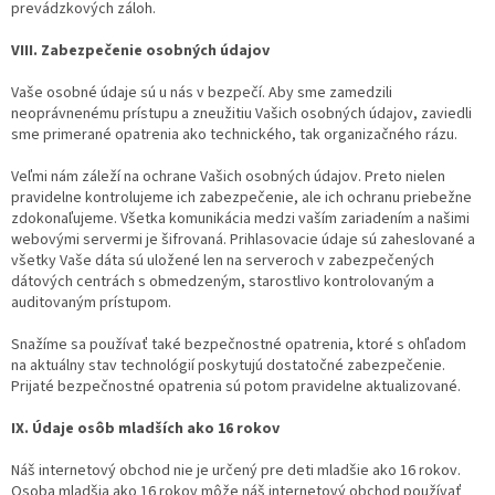
prevádzkových záloh.
VIII. Zabezpečenie osobných údajov
Vaše osobné údaje sú u nás v bezpečí. Aby sme zamedzili
neoprávnenému prístupu a zneužitiu Vašich osobných údajov, zaviedli
sme primerané opatrenia ako technického, tak organizačného rázu.
Veľmi nám záleží na ochrane Vašich osobných údajov. Preto nielen
pravidelne kontrolujeme ich zabezpečenie, ale ich ochranu priebežne
zdokonaľujeme. Všetka komunikácia medzi vaším zariadením a našimi
webovými servermi je šifrovaná. Prihlasovacie údaje sú zaheslované a
všetky Vaše dáta sú uložené len na serveroch v zabezpečených
dátových centrách s obmedzeným, starostlivo kontrolovaným a
auditovaným prístupom.
Snažíme sa používať také bezpečnostné opatrenia, ktoré s ohľadom
na aktuálny stav technológií poskytujú dostatočné zabezpečenie.
Prijaté bezpečnostné opatrenia sú potom pravidelne aktualizované.
IX. Údaje osôb mladších ako 16 rokov
Náš internetový obchod nie je určený pre deti mladšie ako 16 rokov.
Osoba mladšia ako 16 rokov môže náš internetový obchod používať