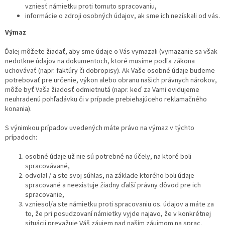
vzniesť námietku proti tomuto spracovaniu,
informácie o zdroji osobných údajov, ak sme ich nezískali od vás.
Výmaz
Ďalej môžete žiadať, aby sme údaje o Vás vymazali (vymazanie sa však
nedotkne údajov na dokumentoch, ktoré musíme podľa zákona
uchovávať (napr. faktúry či dobropisy). Ak Vaše osobné údaje budeme
potrebovať pre určenie, výkon alebo obranu našich právnych nárokov,
môže byť Vaša žiadosť odmietnutá (napr. keď za Vami evidujeme
neuhradenú pohľadávku či v prípade prebiehajúceho reklamačného
konania).
S výnimkou prípadov uvedených máte právo na výmaz v týchto
prípadoch:
osobné údaje už nie sú potrebné na účely, na ktoré boli
spracovávané,
odvolal / a ste svoj súhlas, na základe ktorého boli údaje
spracované a neexistuje žiadny ďalší právny dôvod pre ich
spracovanie,
vzniesol/a ste námietku proti spracovaniu os. údajov a máte za
to, že pri posudzovaní námietky vyjde najavo, že v konkrétnej
situácii prevažuje Váš záujem nad naším záujmom na sprac.