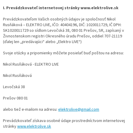
I. Prevádzkovateľ internetovej stránky www.elektrolive.sk
Prevádzkovateľom Vašich osobných údajov je spoločnosť
Nikol
Rusňáková – ELEKTRO LIVE, IČO: 40404196, DIČ: 1020011729, IČ DPH:
SK1020011729 so sídlom Levočská 38, 080 01 Prešov, SR, zapísaný v
Živnostenskom registri Okresného úradu Prešov, oddiel 707-21119
(ďalej len „predávajúci“ alebo „Elektro LIVE“)
Svoje otázky a pripomienky môžete posielať buď poštou na adresu:
Nikol Rusňáková - ELEKTRO LIVE
Nikol Rusňáková
Levočská 38
Prešov 080 01
alebo tiež e-mailom na adresu:
elektrolive@gmail.com
Prevádzkovateľ získava osobné údaje prostredníctvom internetovej
stránky
www.elektrolive.sk