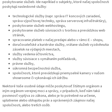
poskytovanie služieb. Ide napríklad o subjekty, ktoré našej spoločnosti
poskytujú nasledovné služby:
technologické služby (napr. správa IT koncových zariadení,
správa výpočtovej techniky, správa serverovej infraštruktúry),
poskytovanie služieb webhostingu,
poskytovanie služieb súvisiacich s tvorbou a prevádzkou web
stránok,
spracovanie platieb v našej predajni alebo v rámci E – shopu,
doručovateľské a kuriérske služby, vrátane služieb vyzdvihnutia
zásielok na výdajných miestach,
služby vedenia účtovníctva,
služby súvisiace s vymáhaním pohľadávok,
právne služby,
súkromná bezpečnostná služba,
spoločnosti, ktoré prevádzkujú priemyselné kamery v našom
showroome či vykonávajú ich údržbu.
Niektoré Vaše osobné údaje môže poskytovať štátnym orgánom a
iným orgánom verejnej moci a správy, v prípadoch, keď nám taká
povinnosť vyplýva zo zákona, alebo je to potrebné na určenie,
uplatnenie alebo obhajobu práv a oprávnených záujmov našej
spoločnosti, alebo tretích osôb.