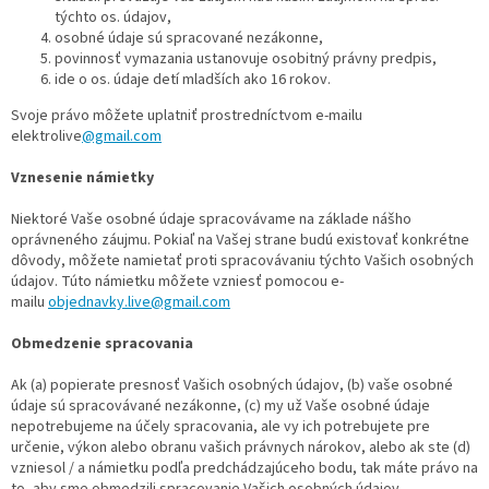
týchto os. údajov,
osobné údaje sú spracované nezákonne,
povinnosť vymazania ustanovuje osobitný právny predpis,
ide o os. údaje detí mladších ako 16 rokov.
Svoje právo môžete uplatniť prostredníctvom e-mailu
elektrolive
@gmail.com
Vznesenie námietky
Niektoré Vaše osobné údaje spracovávame na základe nášho
oprávneného záujmu. Pokiaľ na Vašej strane budú existovať konkrétne
dôvody, môžete namietať proti spracovávaniu týchto Vašich osobných
údajov. Túto námietku môžete vzniesť pomocou e-
mailu
objednavky.live@gmail.com
Obmedzenie spracovania
Ak (a) popierate presnosť Vašich osobných údajov, (b) vaše osobné
údaje sú spracovávané nezákonne, (c) my už Vaše osobné údaje
nepotrebujeme na účely spracovania, ale vy ich potrebujete pre
určenie, výkon alebo obranu vašich právnych nárokov, alebo ak ste (d)
vzniesol / a námietku podľa predchádzajúceho bodu, tak máte právo na
to, aby sme obmedzili spracovanie Vašich osobných údajov.