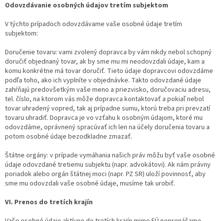
Odovzdávanie osobných údajov tretím subjektom
V týchto prípadoch odovzdávame vaše osobné údaje tretím
subjektom:
Doručenie tovaru: vami zvolený dopravca by vám nikdy nebol schopný
doručiť objednaný tovar, ak by sme mu mi neodovzdali údaje, kam a
komu konkrétne má tovar doručiť. Tieto údaje dopravcovi odovzdáme
podľa toho, ako ich vyplníte v objednávke. Takto odovzdané údaje
zahŕňajú predovšetkým vaše meno a priezvisko, doručovaciu adresu,
tel. číslo, na ktorom vás môže dopravca kontaktovať a pokiaľ nebol
tovar uhradený vopred, tak aj prípadne sumu, ktorú treba pri prevzatí
tovaru uhradiť. Dopravca je vo vzťahu k osobným údajom, ktoré mu
odovzdáme, oprávnený spracúvať ich len na účely doručenia tovaru a
potom osobné údaje bezodkladne zmazať.
Štátne orgány: v prípade vymáhania našich práv môžu byť vaše osobné
údaje odovzdané tretiemu subjektu (napr. advokátovi). Ak nám právny
poriadok alebo orgán štátnej moci (napr. PZ SR) uloží povinnosť, aby
sme mu odovzdali vaše osobné údaje, musíme tak urobiť.
VI. Prenos do tretích krajín
Vaše osobné údaje aktívne do tretích krajín mimo EÚ neprenášame.