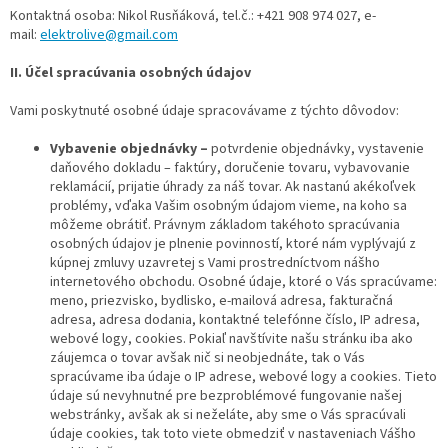
Kontaktná osoba: Nikol Rusňáková, tel.č.: +421 908 974 027, e-
mail:
elektrolive@gmail.com
II. Účel spracúvania osobných údajov
Vami poskytnuté osobné údaje spracovávame z týchto dôvodov:
Vybavenie objednávky –
potvrdenie objednávky, vystavenie
daňového dokladu – faktúry, doručenie tovaru, vybavovanie
reklamácií, prijatie úhrady za náš tovar. Ak nastanú akékoľvek
problémy, vďaka Vašim osobným údajom vieme, na koho sa
môžeme obrátiť. Právnym základom takéhoto spracúvania
osobných údajov je plnenie povinností, ktoré nám vyplývajú z
kúpnej zmluvy uzavretej s Vami prostredníctvom nášho
internetového obchodu. Osobné údaje, ktoré o Vás spracúvame:
meno, priezvisko, bydlisko, e-mailová adresa, fakturačná
adresa, adresa dodania, kontaktné telefónne číslo, IP adresa,
webové logy, cookies. Pokiaľ navštívite našu stránku iba ako
záujemca o tovar avšak nič si neobjednáte, tak o Vás
spracúvame iba údaje o IP adrese, webové logy a cookies. Tieto
údaje sú nevyhnutné pre bezproblémové fungovanie našej
webstránky, avšak ak si neželáte, aby sme o Vás spracúvali
údaje cookies, tak toto viete obmedziť v nastaveniach Vášho