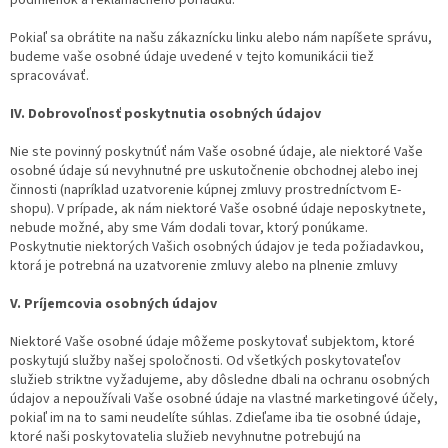
Pokiaľ sa obrátite na našu zákaznícku linku alebo nám napíšete správu,
budeme vaše osobné údaje uvedené v tejto komunikácii tiež
spracovávať.
IV. Dobrovoľnosť poskytnutia osobných údajov
Nie ste povinný poskytnúť nám Vaše osobné údaje, ale niektoré Vaše
osobné údaje sú nevyhnutné pre uskutočnenie obchodnej alebo inej
činnosti (napríklad uzatvorenie kúpnej zmluvy prostredníctvom E-
shopu). V prípade, ak nám niektoré Vaše osobné údaje neposkytnete,
nebude možné, aby sme Vám dodali tovar, ktorý ponúkame.
Poskytnutie niektorých Vašich osobných údajov je teda požiadavkou,
ktorá je potrebná na uzatvorenie zmluvy alebo na plnenie zmluvy
V. Príjemcovia osobných údajov
Niektoré Vaše osobné údaje môžeme poskytovať subjektom, ktoré
poskytujú služby našej spoločnosti. Od všetkých poskytovateľov
služieb striktne vyžadujeme, aby dôsledne dbali na ochranu osobných
údajov a nepoužívali Vaše osobné údaje na vlastné marketingové účely,
pokiaľ im na to sami neudelíte súhlas. Zdieľame iba tie osobné údaje,
ktoré naši poskytovatelia služieb nevyhnutne potrebujú na