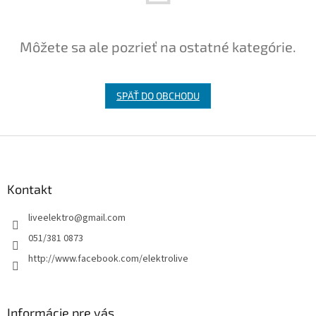
Môžete sa ale pozrieť na ostatné kategórie.
SPÄŤ DO OBCHODU
Z
á
p
ä
Kontakt
t
liveelektro
@
gmail.com
i
e
051/381 0873
http://www.facebook.com/elektrolive
Informácie pre vás