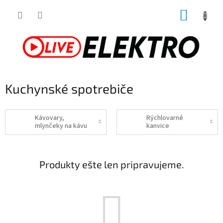
Prejsť
NÁKUP
na
obsah
KOŠÍK
Kuchynské spotrebiče
Kávovary,
Rýchlovarné
mlynčeky na kávu
kanvice
Produkty ešte len pripravujeme.