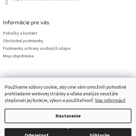
Informácie pre vás
Pobočky a kontakt
Obchodné podmienky
Podmienky ochrany osobných údajov
Moja objednávka
Facebook
Používame súbory cookie, aby sme vám umožnili pohodlné
prehliadanie webovej stránky a vďaka analýze neustále
zlepšovali jej funkcie, výkon a použiteľnosť.
Viac informácií
Vytvoril Shoptet
Nastavenie
Copyright 2026
Elektro Prešov - LiveElektro
. Všetky práva
Odmietnuť
Súhlasím
vyhradené.
Upraviť nastavenie cookies