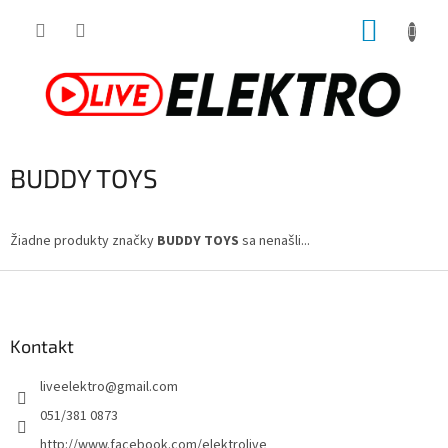
Prejsť
NÁKUP
na
obsah
KOŠÍK
BUDDY TOYS
Žiadne produkty značky
BUDDY TOYS
sa nenašli...
Z
á
p
ä
Kontakt
t
liveelektro
@
gmail.com
i
e
051/381 0873
http://www.facebook.com/elektrolive