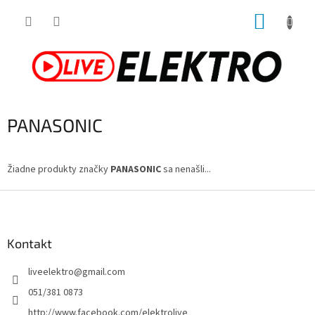
Prejsť
NÁKUP
na
obsah
KOŠÍK
PANASONIC
Žiadne produkty značky
PANASONIC
sa nenašli...
Z
á
p
ä
Kontakt
t
liveelektro
@
gmail.com
i
e
051/381 0873
http://www.facebook.com/elektrolive