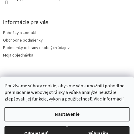
Informácie pre vás
Pobočky a kontakt
Obchodné podmienky
Podmienky ochrany osobných údajov
Moja objednávka
Facebook
Používame súbory cookie, aby sme vám umožnili pohodlné
prehliadanie webovej stránky a vďaka analýze neustále
zlepšovali jej funkcie, výkon a použiteľnosť.
Viac informácií
Vytvoril Shoptet
Nastavenie
Copyright 2026
Elektro Prešov - LiveElektro
. Všetky práva
Odmietnuť
Súhlasím
vyhradené.
Upraviť nastavenie cookies